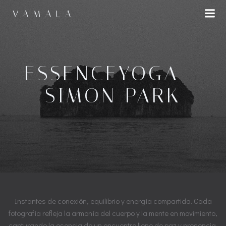
Saltar
VAMALA
al
contenido
ESSENCEYOGA –
SIMON PARK
Instantes de conexión, equilibrio y energía compartida. Cada
fotografía refleja la armonía del cuerpo y la mente en movimiento,
capturando la esencia de un encuentro lleno de paz y presencia.